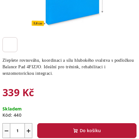
Zlepšete rovnováhu, koordinaci a sílu hlubokého svalstva s podložkou
Balance Pad 4FIZJO. Ideální pro trénink, rehabilitaci i
senzomotorickou integraci.
339 Kč
Měrná
Skladem
cena:
Kód:
440
−
+
Do košíku