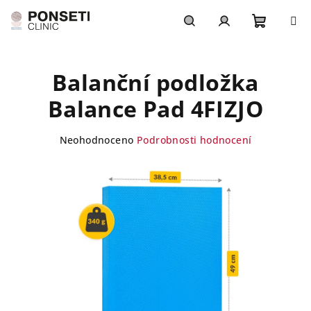
Přejít
na
obsah
Nákupn
Hledat
Přihlášení
Balanční podložka
košík
Balance Pad 4FIZJO
Průměrné
Neohodnoceno
Podrobnosti hodnocení
hodnocení
produktu
je
0,0
z
5
hvězdiček.