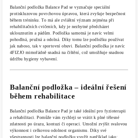
Balanční podložka Balance Pad se vyznačuje speciální
protiskluzovou povrchovou úpravou, která zvyšuje bezpečnost
během tréninku. To má ale zvláštní význam zejména při
rehabilitačních cvičeních, kdy je nezbytné předcházet
uklouznutím a pádům. Podložka samotná je navíc velmi
pohodlná, pružná a odolná. Díky tomu lze podložku používat
jak naboso, tak v sportovní obuvi. Balanční podložka je navíc
4FIZJO mimořádně snadná na čištění, což umožňuje snadnou
údržbu hygieny vybavení.
Balanční podložka – ideální řešení
během rehabilitace
Balanční podložka Balance Pad je také ideální pro fyzioterapii
a rehabilitaci. Pomůže vám rychleji se vrátit k plné tělesné
zdatnosti po úrazu, kontuzi či operaci. Umožní zvýšit svalovou
výkonnost i celkovou odolnost organismu. Díky své
všestrannosti lze balanční podložku využít například jako: