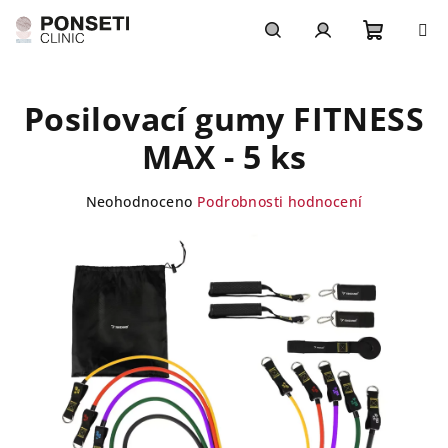
Přejít
na
obsah
Nákupn
Hledat
Přihlášení
Posilovací gumy FITNESS
košík
MAX - 5 ks
Průměrné
Neohodnoceno
Podrobnosti hodnocení
hodnocení
produktu
je
0,0
z
5
hvězdiček.