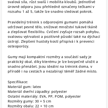
svalová síla, růst svalů i mobilita kloubů. Jednotlivé
úrovně odporu jsou přehledně označeny tečkami v
rozsahu 1 až 5, takže lze snadno sledovat pokrok.
Pravidelný trénink s odporovými gumami pomáhá
udržovat pevné tělo, snižovat množství tukové tkáně
a zlepšovat flexibilitu. Cvičení zvyšuje rozsah pohybu,
svalovou vytrvalost a pozitivně působí také na dýchací
ústrojí. Zlepšení hustoty kostí přispívá i k prevenci
osteoporózy.
Gumy mají kompaktní rozměry a součástí sady je
praktický obal, díky kterému je lze bezpečně uložit a
snadno přenášet. Jsou ideální na trénink doma, v
přírodě i na cestách a nezabírají téměř žádné místo.
Specifikace:
Materiál gum: latex
Materiál dveřní západky: polyester
Ostatní materiály: EVA, PP, POM, polyester
Rozměry gumy: 30 × 5 cm
Rozměry obalu: 22 × 10 cm