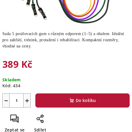
Sada 5 posilovacích gum s různým odporem (1–5) a obalem. Ideální
pro zahřátí, trénink, protažení i rehabilitaci. Kompaktní rozměry,
vhodné na cesty.
389 Kč
Měrná
Skladem
cena:
Kód:
434
−
+
Do košíku
Zeptat se
Sdílet