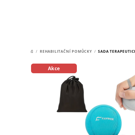
Přejít
na
obsah
/
REHABILITAČNÍ POMŮCKY
/
SADA TERAPEUTIC
DOMŮ
Akce