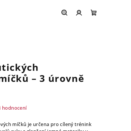
Hledat
Přihlášení
Nákupní
košík
utických
míčků – 3 úrovně
i hodnocení
ých míčků je určena pro cílený trénink