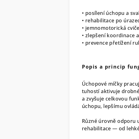
• posílení úchopu a sva
• rehabilitace po úraze
• jemnomotorická cviče
• zlepšení koordinace a 
• prevence přetížení ru
Popis a princip fun
Úchopové míčky pracuj
tuhostí aktivuje drobné
a zvyšuje celkovou fun
úchopu, lepšímu ovládán
Různé úrovně odporu um
rehabilitace — od lehké