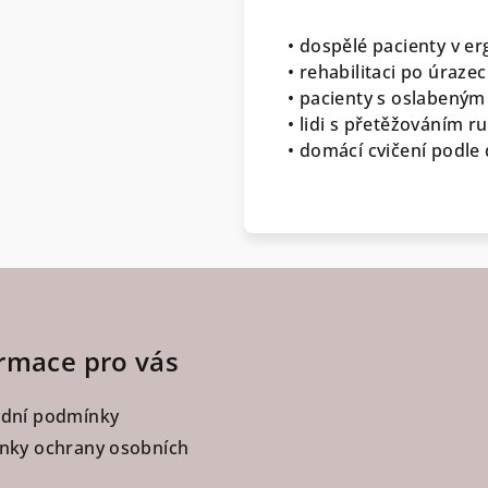
• dospělé pacienty v er
• rehabilitaci po úraz
• pacienty s oslabený
• lidi s přetěžováním r
• domácí cvičení podle
rmace pro vás
dní podmínky
nky ochrany osobních