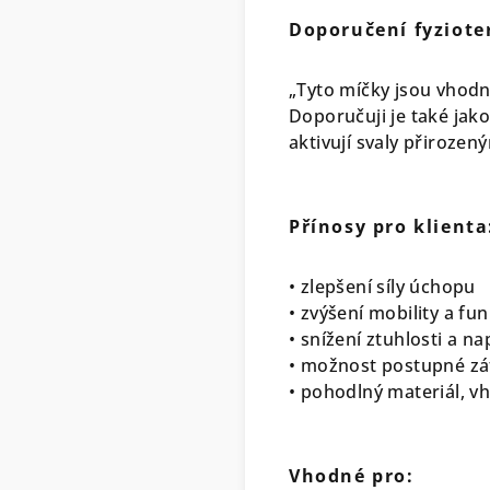
Doporučení fyziote
„Tyto míčky jsou vhodné
Doporučuji je také jako
aktivují svaly přiroz
Přínosy pro klienta
• zlepšení síly úchopu
• zvýšení mobility a fu
• snížení ztuhlosti a na
• možnost postupné zá
• pohodlný materiál, vh
Vhodné pro: