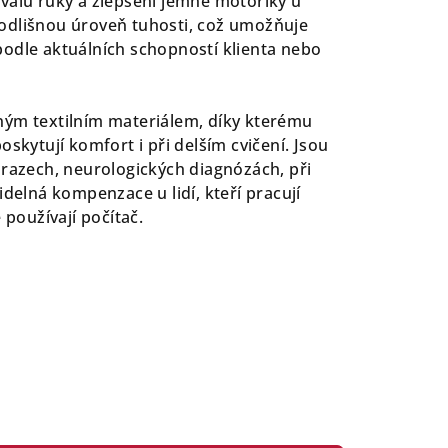
valů ruky a zlepšení jemné motoriky u
odlišnou úroveň tuhosti, což umožňuje
odle aktuálních schopností klienta nebo
ným textilním materiálem, díky kterému
oskytují komfort i při delším cvičení. Jsou
úrazech, neurologických diagnózách, při
idelná kompenzace u lidí, kteří pracují
oužívají počítač.