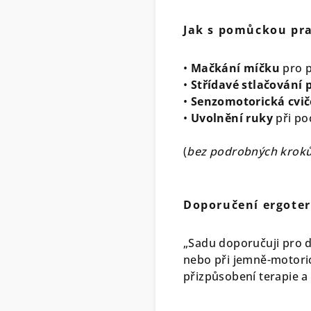
Jak s pomůckou pra
•
Mačkání míčku
pro p
•
Střídavé stlačování 
•
Senzomotorická cvič
•
Uvolnění ruky
při po
(
bez podrobných kroků –
Doporučení ergote
„Sadu doporučuji pro d
nebo při jemně-motoric
přizpůsobení terapie a