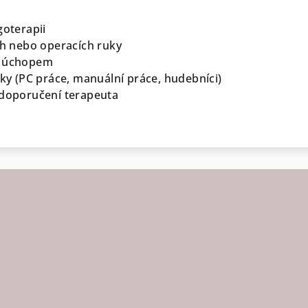
goterapii
ech nebo operacích ruky
m úchopem
uky (PC práce, manuální práce, hudebníci)
 doporučení terapeuta