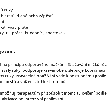
lů ruky
ch prstů, dlaně nebo zápěstí
ní
citlivosti prstů
ky (PC práce, hudebníci, sportovci)
gování:
í na principu odporového mačkání. Stlačování míčků rů
 svaly ruky, podporuje krevní oběh, zlepšuje koordinaci 
kci ruky. Pravidelné používání vede k postupnému posíle
í prstů a snížení ztuhlosti kloubů.
ožňují terapeutům přizpůsobit intenzitu cvičení podle
 aktivace po intenzivní posilování.