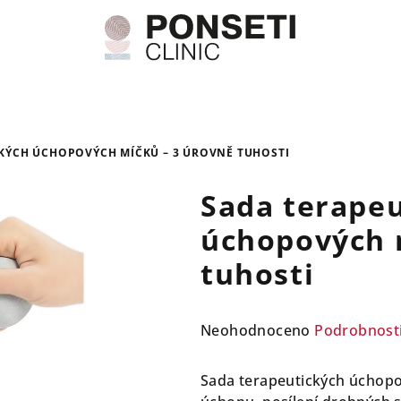
KÝCH ÚCHOPOVÝCH MÍČKŮ – 3 ÚROVNĚ TUHOSTI
Sada terape
úchopových 
tuhosti
Průměrné
Neohodnoceno
Podrobnost
hodnocení
produktu
Sada terapeutických úchopov
je