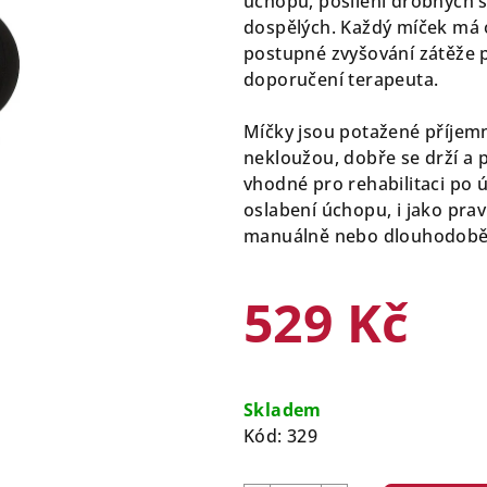
úchopu, posílení drobných s
0,0
dospělých. Každý míček má 
z
postupné zvyšování zátěže p
5
doporučení terapeuta.
hvězdiček.
Míčky jsou potažené příjem
nekloužou, dobře se drží a p
vhodné pro rehabilitaci po 
oslabení úchopu, i jako prav
manuálně nebo dlouhodobě p
529 Kč
Měrná
cena:
Skladem
Kód:
329