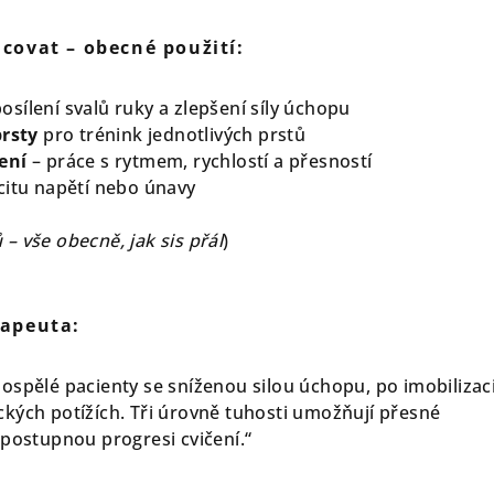
covat – obecné použití:
osílení svalů ruky a zlepšení síly úchopu
prsty
pro trénink jednotlivých prstů
ení
– práce s rytmem, rychlostí a přesností
citu napětí nebo únavy
 vše obecně, jak sis přál
)
rapeuta:
ospělé pacienty se sníženou silou úchopu, po imobilizac
kých potížích. Tři úrovně tuhosti umožňují přesné
 postupnou progresi cvičení.“