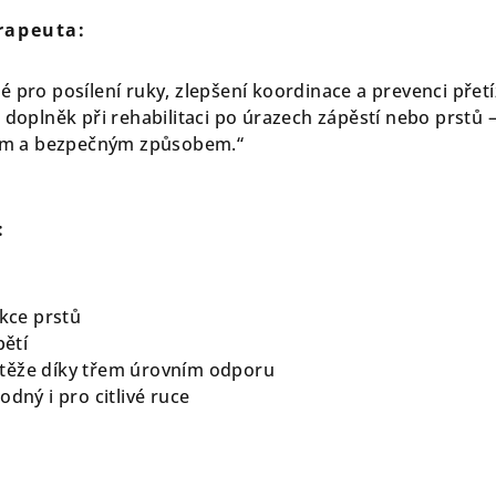
rapeuta:
 pro posílení ruky, zlepšení koordinace a prevenci přetí
 doplněk při rehabilitaci po úrazech zápěstí nebo prstů 
eným a bezpečným způsobem.“
:
nkce prstů
pětí
těže díky třem úrovním odporu
odný i pro citlivé ruce