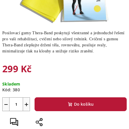
Posilovací gumy Thera-Band poskytují všestranné a jednoduché řešení
pro vaši rehabilitaci, cvičení nebo silový trénink. Cvičení s gumou
Thera-Band zlepšujte držení těla, rovnováhu, posiluje svaly,
minimalizuje tlak na klouby a snižuje riziko zranění.
299 Kč
Měrná
Skladem
cena:
Kód:
380
−
+
Do košíku