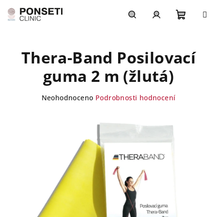
Přejít
na
obsah
Nákupn
Hledat
Přihlášení
Thera-Band Posilovací
košík
guma 2 m (žlutá)
Průměrné
Neohodnoceno
Podrobnosti hodnocení
hodnocení
produktu
je
0,0
z
5
hvězdiček.