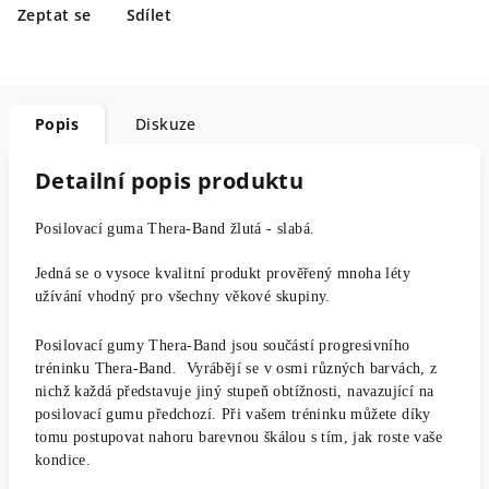
Zeptat se
Sdílet
Popis
Diskuze
Detailní popis produktu
Posilovací guma Thera-Band žlutá - slabá.
Jedná se o vysoce kvalitní produkt prověřený mnoha léty
užívání vhodný pro všechny věkové skupiny.
Posilovací gumy Thera-Band jsou součástí progresivního
tréninku Thera-Band. Vyrábějí se v osmi různých barvách, z
nichž každá představuje jiný stupeň obtížnosti, navazující na
posilovací gumu předchozí. Při vašem tréninku můžete díky
tomu postupovat nahoru barevnou škálou s tím, jak roste vaše
kondice.