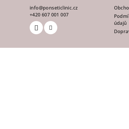
a
info
@
ponseticlinic.cz
Obcho
t
+420 607 001 007
Podmí
údajů
í
Doprav